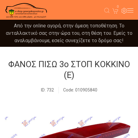
0
Από την online αγορά, στην άμεση τοποθέτηση. Το
ανταλλακτικό σας στην ώρα του, στη θέση του. Εμείς το
αναλαμβάνουμε, εσείς συνεχίζετε το δρόμο σας!
ΦΑΝΟΣ ΠΙΣΩ 3ο ΣΤΟΠ ΚΟΚΚΙΝΟ
(Ε)
ID: 732
Code: 010905840