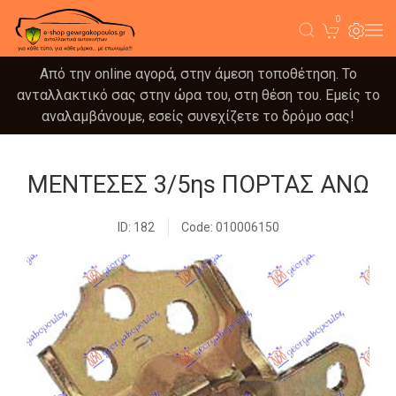
0
Από την online αγορά, στην άμεση τοποθέτηση. Το
ανταλλακτικό σας στην ώρα του, στη θέση του. Εμείς το
αναλαμβάνουμε, εσείς συνεχίζετε το δρόμο σας!
ΜΕΝΤΕΣΕΣ 3/5ηs ΠΟΡΤΑΣ ΑΝΩ
ID: 182
Code: 010006150