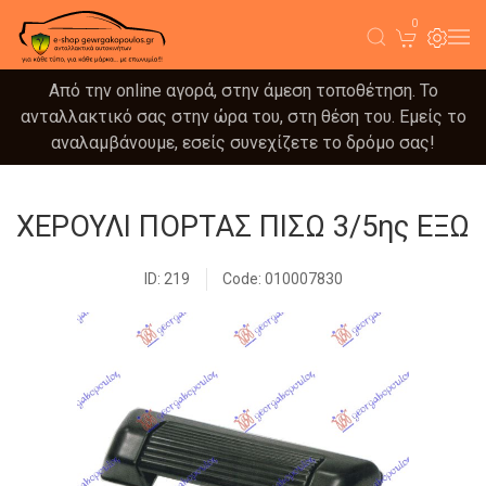
0
Από την online αγορά, στην άμεση τοποθέτηση. Το
ανταλλακτικό σας στην ώρα του, στη θέση του. Εμείς το
αναλαμβάνουμε, εσείς συνεχίζετε το δρόμο σας!
ΧΕΡΟΥΛΙ ΠΟΡΤΑΣ ΠΙΣΩ 3/5ης ΕΞΩ
ID: 219
Code: 010007830