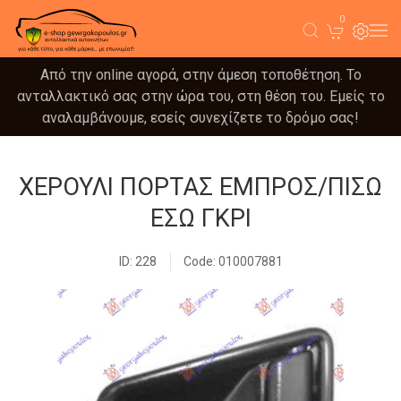
0
Από την online αγορά, στην άμεση τοποθέτηση. Το
ανταλλακτικό σας στην ώρα του, στη θέση του. Εμείς το
αναλαμβάνουμε, εσείς συνεχίζετε το δρόμο σας!
ΧΕΡΟΥΛΙ ΠΟΡΤΑΣ ΕΜΠΡΟΣ/ΠΙΣΩ
ΕΣΩ ΓΚΡΙ
ID: 228
Code: 010007881