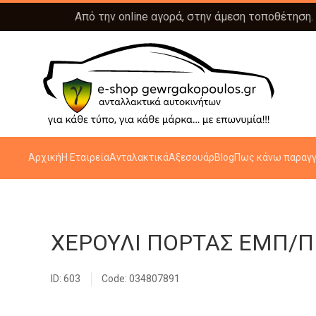
Από την online αγορά, στην άμεση τοποθέτηση.
Αρχική
Η Εταιρεία
Ανταλακτικά
Αξεσουάρ
Blog
Πως κάνω παραγγ
ΧΕΡΟΥΛΙ ΠΟΡΤΑΣ ΕΜΠ/Π
ID: 603
Code: 034807891