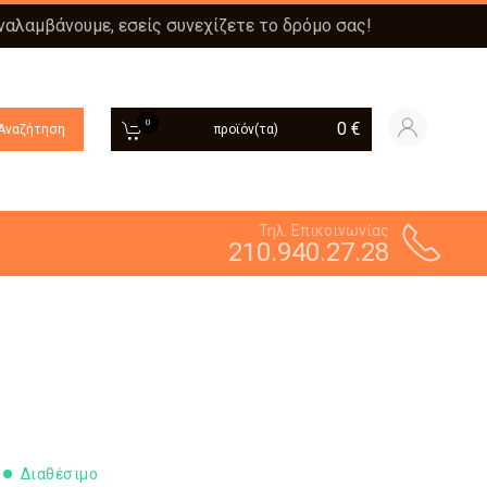
αναλαμβάνουμε, εσείς συνεχίζετε το δρόμο σας!
0
0
€
Αναζήτηση
προϊόν(τα)
Τηλ. Επικοινωνίας
210.940.27.28
Διαθέσιμο