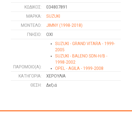
ΚΩΔΙΚΌΣ:
034807891
ΜΑΡΚΑ:
SUZUKI
ΜΟΝΤΕΛΟ:
JIMNY
(1998-2018)
ΓΝΉΣΙΟ:
ΟΧΙ
SUZUKI - GRAND VITARA - 1999-
2005
SUZUKI - BALENO SDN-H/B -
1998-2002
ΠΑΡΌΜΟΙΟ(Α):
OPEL - AGILA - 1999-2008
SUZUKI - WAGON R - 1999-2006
ΚΑΤΗΓΟΡΊΑ:
ΧΕΡΟΥΛΙΑ
SUZUKI - JIMNY - 1998-2018
ΘΈΣΗ:
Δεξιά
SUZUKI - BALENO SDN - 1994-
1998
SUZUKI - BALENO H/B - 1994-
1998