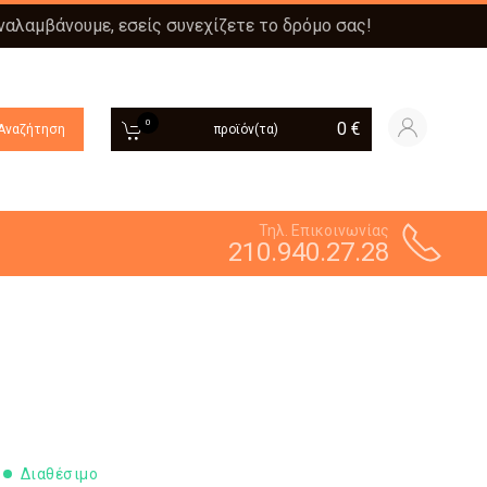
αναλαμβάνουμε, εσείς συνεχίζετε το δρόμο σας!
0
0
€
Αναζήτηση
προϊόν(τα)
Τηλ. Επικοινωνίας
210.940.27.28
Διαθέσιμο