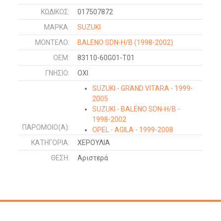
ΚΩΔΙΚΌΣ:
017507872
ΜΑΡΚΑ:
SUZUKI
ΜΟΝΤΕΛΟ:
BALENO SDN-H/B
(1998-2002)
OEM:
83110-60G01-T01
ΓΝΉΣΙΟ:
ΟΧΙ
SUZUKI - GRAND VITARA - 1999-
2005
SUZUKI - BALENO SDN-H/B -
1998-2002
ΠΑΡΌΜΟΙΟ(Α):
OPEL - AGILA - 1999-2008
SUZUKI - WAGON R - 1999-2006
ΚΑΤΗΓΟΡΊΑ:
ΧΕΡΟΥΛΙΑ
SUZUKI - JIMNY - 1998-2018
ΘΈΣΗ:
Αριστερά
SUZUKI - BALENO SDN - 1994-
1998
SUZUKI - BALENO H/B - 1994-
1998