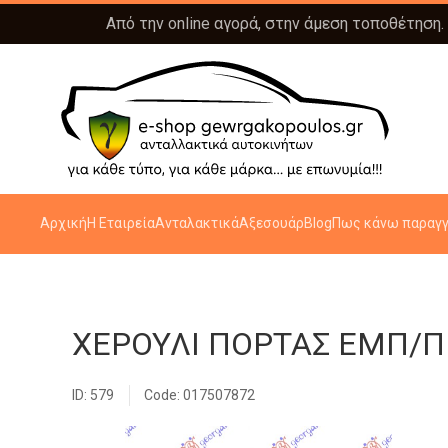
Από την online αγορά, στην άμεση τοποθέτηση.
Αρχική
Η Εταιρεία
Ανταλακτικά
Αξεσουάρ
Blog
Πως κάνω παραγγ
ΧΕΡΟΥΛΙ ΠΟΡΤΑΣ ΕΜΠ/ΠΙ
ID: 579
Code: 017507872