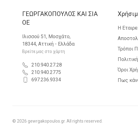
ΓΕΩΡΓΑΚΟΠΟΥΛΟΣ KAI ΣΙΑ
Χρήσιμ
OE
Η Εταιρε
Ιλισσού 51, Μοσχάτο,
Αποστολ
18344, Αττική - Ελλάδα
Τρόποι 
Βρείτε μας στο χάρτη
Πολιτικ
210.940.27.28
Όροι Χρ
210.940.2775
697.236.9334
Πως κάν
©
2026
gewrgakopoulos.gr. All rights reserved.