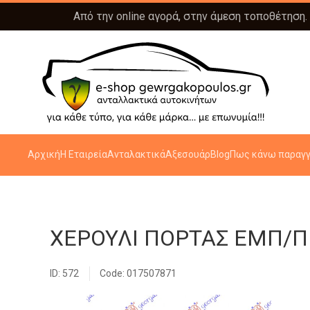
Από την online αγορά, στην άμεση τοποθέτηση.
Αρχική
Η Εταιρεία
Ανταλακτικά
Αξεσουάρ
Blog
Πως κάνω παραγγ
ΧΕΡΟΥΛΙ ΠΟΡΤΑΣ ΕΜΠ/ΠΙ
ID: 572
Code: 017507871