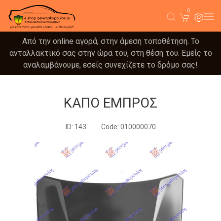
0
Από την online αγορά, στην άμεση τοποθέτηση. Το
ανταλλακτικό σας στην ώρα του, στη θέση του. Εμείς το
αναλαμβάνουμε, εσείς συνεχίζετε το δρόμο σας!
ΚΑΠΟ ΕΜΠΡΟΣ
ID: 143
Code: 010000070