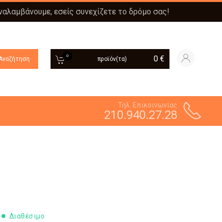
αναλαμβάνουμε, εσείς συνεχίζετε το δρόμο σας!
0
0
€
Αναζήτηση
προϊόν(τα)
Τηλ. Επικοινωνίας
210.940.27.28
Διαθέσιμο