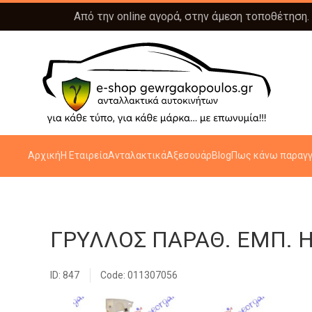
Από την online αγορά, στην άμεση τοποθέτηση.
Αρχική
Η Εταιρεία
Ανταλακτικά
Αξεσουάρ
Blog
Πως κάνω παραγγ
ΓΡΥΛΛΟΣ ΠΑΡΑΘ. ΕΜΠ. Η
ID: 847
Code: 011307056