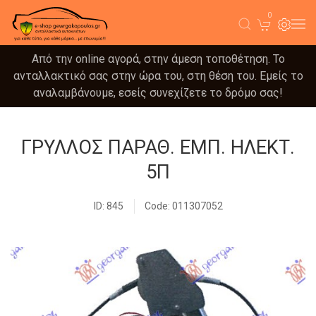
0
Από την online αγορά, στην άμεση τοποθέτηση. Το
ανταλλακτικό σας στην ώρα του, στη θέση του. Εμείς το
αναλαμβάνουμε, εσείς συνεχίζετε το δρόμο σας!
ΓΡΥΛΛΟΣ ΠΑΡΑΘ. ΕΜΠ. ΗΛΕΚΤ.
5Π
ID: 845
Code: 011307052