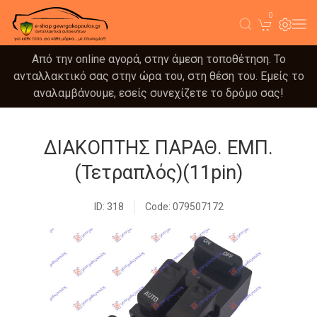
0
Από την online αγορά, στην άμεση τοποθέτηση. Το
ανταλλακτικό σας στην ώρα του, στη θέση του. Εμείς το
αναλαμβάνουμε, εσείς συνεχίζετε το δρόμο σας!
ΔΙΑΚΟΠΤΗΣ ΠΑΡΑΘ. ΕΜΠ.
(Τετραπλός)(11pin)
ID: 318
Code: 079507172