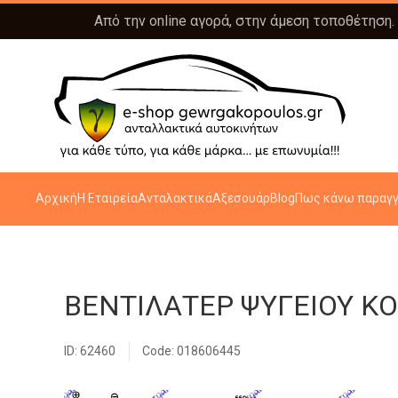
Από την online αγορά, στην άμεση τοποθέτηση.
Αρχική
Η Εταιρεία
Ανταλακτικά
Αξεσουάρ
Blog
Πως κάνω παραγγ
ΒΕΝΤΙΛΑΤΕΡ ΨΥΓΕΙΟΥ Κ
ID: 62460
Code: 018606445