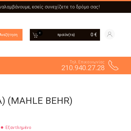
αναλαμβάνουμε, εσείς συνεχίζετε το δρόμο σας!
0
0
€
Αναζήτηση
προϊόν(τα)
Τηλ. Επικοινωνίας
210.940.27.28
) (MAHLE BEHR)
Εξαντλημένο