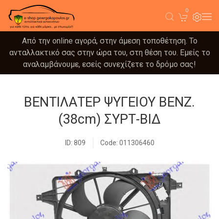
0
Από την online αγορά, στην άμεση τοποθέτηση. Το
ανταλλακτικό σας στην ώρα του, στη θέση του. Εμείς το
αναλαμβάνουμε, εσείς συνεχίζετε το δρόμο σας!
ΒΕΝΤΙΛΑΤΕΡ ΨΥΓΕΙΟΥ ΒΕΝΖ.
(38cm) ΣΥΡΤ-ΒΙΔ
ID: 809
Code: 011306460