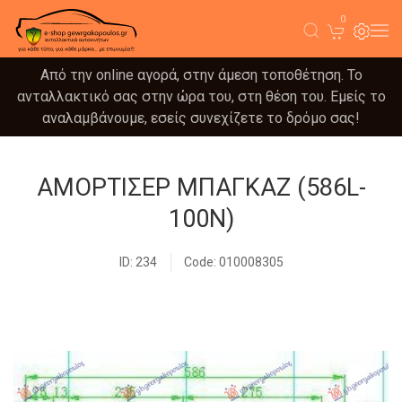
0
Από την online αγορά, στην άμεση τοποθέτηση. Το
ανταλλακτικό σας στην ώρα του, στη θέση του. Εμείς το
αναλαμβάνουμε, εσείς συνεχίζετε το δρόμο σας!
ΑΜΟΡΤΙΣΕΡ ΜΠΑΓΚΑΖ (586L-
100N)
ID: 234
Code: 010008305