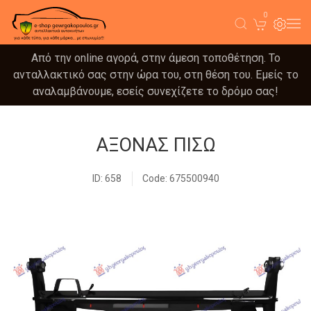
0
Από την online αγορά, στην άμεση τοποθέτηση. Το
ανταλλακτικό σας στην ώρα του, στη θέση του. Εμείς το
αναλαμβάνουμε, εσείς συνεχίζετε το δρόμο σας!
ΑΞΟΝΑΣ ΠΙΣΩ
ID: 658
Code: 675500940