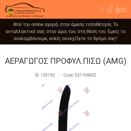
0
Από την online αγορά, στην άμεση τοποθέτηση. Το
ανταλλακτικό σας στην ώρα του, στη θέση του. Εμείς το
αναλαμβάνουμε, εσείς συνεχίζετε το δρόμο σας!
ΑΕΡΑΓΩΓΟΣ ΠΡΟΦΥΛ.ΠΙΣΩ (AMG)
ID: 135192
Code: 531104832