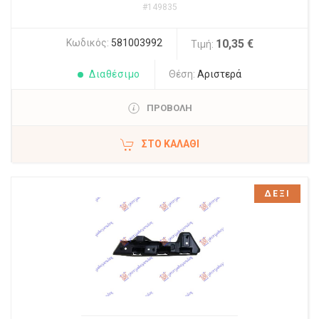
#149835
Κωδικός:
581003992
10,35 €
Τιμή:
Διαθέσιμο
Θέση:
Αριστερά
ΠΡΟΒΟΛΗ
ΣΤΟ ΚΑΛΆΘΙ
ΔΕΞΙ