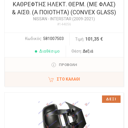
ΚΑΘΡΕΦΤΗΣ ΗΛΕΚΤ. ΘΕΡΜ. (ΜΕ ΦΛΑΣ)
& ΑΙΣΘ. (Α ΠΟΙΟΤΗΤΑ) (CONVEX GLASS)
NISSAN
-
INTERSTAR (2009-2021)
#144056
Κωδικός:
581007503
101,35 €
Τιμή:
Διαθέσιμο
Θέση:
Δεξιά
ΠΡΟΒΟΛΗ
ΣΤΟ ΚΑΛΆΘΙ
ΔΕΞΙ