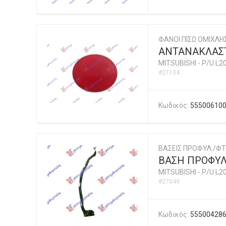
ΦΑΝΟΙ ΠΙΣΩ ΟΜΙΧΛ
ΑΝΤΑΝΑΚΛΑΣΤ
MITSUBISHI
-
P/U L2
#27134
Κωδικός:
55500610
ΒΑΣΕΙΣ ΠΡΟΦΥΛ./ΦΤ
ΒΑΣΗ ΠΡΟΦΥΛ
MITSUBISHI
-
P/U L2
#27049
Κωδικός:
55500428