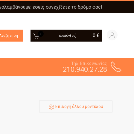
αναλαμβάνουμε, εσείς συνεχίζετε το δρόμο σας!
0
0
€
Αναζήτηση
προϊόν(τα)
Τηλ. Επικοινωνίας
210.940.27.28
Επιλογή άλλου μοντέλου