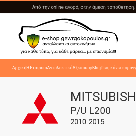
Από την online αγορά, στην άμεση τοποθέτηση.
Αρχική
Η Εταιρεία
Ανταλακτικά
Αξεσουάρ
Blog
Πως κάνω παραγγ
MITSUBISH
P/U L200
2010-2015