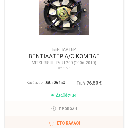
ΒΕΝΤΙΛΑΤΕΡ
ΒΕΝΤΙΛΑΤΕΡ A/C ΚΟΜΠΛΕ
MITSUBISHI
-
P/U L200 (2006-2010)
#27157
Κωδικός:
030506450
76,50 €
Τιμή:
Διαθέσιμο
ΠΡΟΒΟΛΗ
ΣΤΟ ΚΑΛΆΘΙ