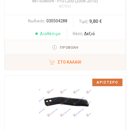
MITSUBISHI
-
P/U L200 (2006-2010)
#27052
Κωδικός:
030504288
9,80 €
Τιμή:
Διαθέσιμο
Θέση:
Δεξιά
ΠΡΟΒΟΛΗ
ΣΤΟ ΚΑΛΆΘΙ
ΑΡΙΣΤΕΡΟ