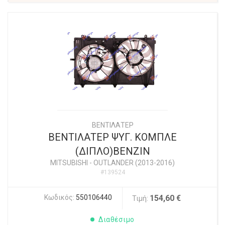
ΒΕΝΤΙΛΑΤΕΡ
ΒΕΝΤΙΛΑΤΕΡ ΨΥΓ. ΚΟΜΠΛΕ
(ΔΙΠΛΟ)ΒΕΝΖΙΝ
MITSUBISHI
-
OUTLANDER (2013-2016)
#139524
Κωδικός:
550106440
154,60 €
Τιμή:
Διαθέσιμο