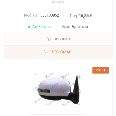
#139481
Κωδικός:
550100852
46,85 €
Τιμή:
Διαθέσιμο
Θέση:
Αριστερά
ΠΡΟΒΟΛΗ
ΣΤΟ ΚΑΛΆΘΙ
ΔΕΞΙ