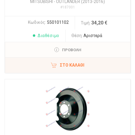
MITSUBISHI
-
OUTLANDER (2013-2016)
#187001
Κωδικός:
550101102
34,20 €
Τιμή:
Διαθέσιμο
Θέση:
Αριστερά
ΠΡΟΒΟΛΗ
ΣΤΟ ΚΑΛΆΘΙ