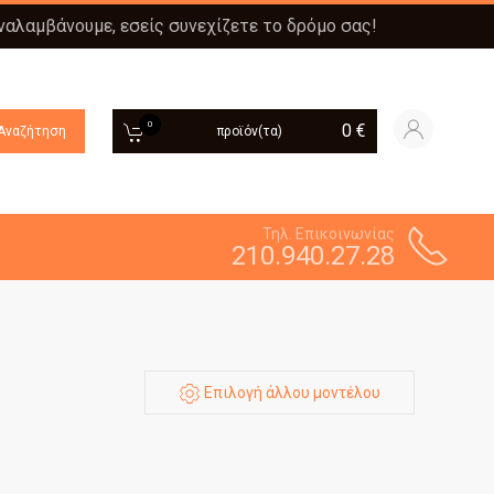
αναλαμβάνουμε, εσείς συνεχίζετε το δρόμο σας!
0
0
€
Αναζήτηση
προϊόν(τα)
Τηλ. Επικοινωνίας
210.940.27.28
Επιλογή άλλου μοντέλου