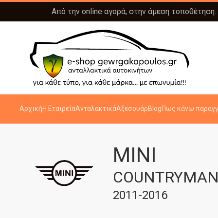
Από την online αγορά, στην άμεση τοποθέτηση.
Αρχική
Η Εταιρεία
Ανταλακτικά
Αξεσουάρ
Blog
Πως κάνω παραγγ
MINI
COUNTRYMAN 
2011-2016