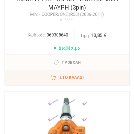
ΜΑΥΡΗ (3pin)
MINI
-
COOPER/ONE (R56) (2006-2011)
#172330
Κωδικός:
060308640
10,85 €
Τιμή:
Διαθέσιμο
ΠΡΟΒΟΛΗ
ΣΤΟ ΚΑΛΆΘΙ