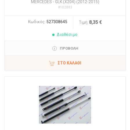
MERCEDES
-
GLK (X204) (2012-2015)
#102883
Κωδικός:
527308645
8,35 €
Τιμή:
Διαθέσιμο
ΠΡΟΒΟΛΗ
ΣΤΟ ΚΑΛΆΘΙ