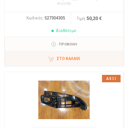
#132780
Κωδικός:
527304305
50,20 €
Τιμή:
Διαθέσιμο
ΠΡΟΒΟΛΗ
ΣΤΟ ΚΑΛΆΘΙ
ΔΕΞΙ