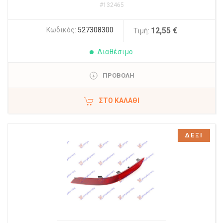
#132465
Κωδικός:
527308300
12,55 €
Τιμή:
Διαθέσιμο
ΠΡΟΒΟΛΗ
ΣΤΟ ΚΑΛΆΘΙ
ΔΕΞΙ