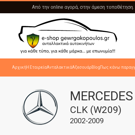
Από την online αγορά, στην άμεση τοποθέτηση.
Αρχική
Η Εταιρεία
Ανταλακτικά
Αξεσουάρ
Blog
Πως κάνω παραγγ
MERCEDES
CLK (W209)
2002-2009