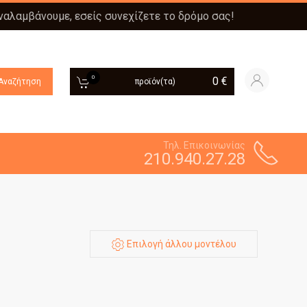
αναλαμβάνουμε, εσείς συνεχίζετε το δρόμο σας!
0
0
€
Αναζήτηση
προϊόν(τα)
Τηλ. Επικοινωνίας
210.940.27.28
Επιλογή άλλου μοντέλου