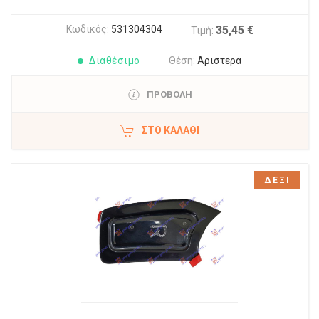
Κωδικός:
531304304
35,45 €
Τιμή:
Διαθέσιμο
Θέση:
Αριστερά
ΠΡΟΒΟΛΗ
ΣΤΟ ΚΑΛΆΘΙ
ΔΕΞΙ