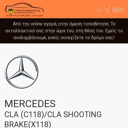
0
Από την online αγορά, στην άμεση τοποθέτηση. Το
ανταλλακτικό σας στην ώρα του, στη θέση του. Εμείς το
αναλαμβάνουμε, εσείς συνεχίζετε το δρόμο σας!
MERCEDES
CLA (C118)/CLA SHOOTING
BRAKE(X118)