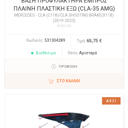
ΒΑΣΗ ΠΡΟΦΥΛΑΚΤΗΡΑ ΕΜΠΡΟΣ
ΠΛΑΙΝΗ ΠΛΑΣΤΙΚΗ ΕΞΩ (CLA-35 AMG)
MERCEDES
-
CLA (C118)/CLA SHOOTING BRAKE(X118)
(2019-2023)
#186150
Κωδικός:
531304289
65,75 €
Τιμή:
Διαθέσιμο
Θέση:
Αριστερά
ΠΡΟΒΟΛΗ
ΣΤΟ ΚΑΛΆΘΙ
ΔΕΞΙ