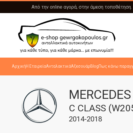
Από την online αγορά, στην άμεση τοποθέτηση.
Αρχική
Η Εταιρεία
Ανταλακτικά
Αξεσουάρ
Blog
Πως κάνω παραγγ
MERCEDES
C CLASS (W20
2014-2018