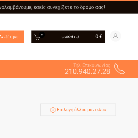
αναλαμβάνουμε, εσείς συνεχίζετε το δρόμο σας!
0
0
€
Αναζήτηση
προϊόν(τα)
Τηλ. Επικοινωνίας
210.940.27.28
Επιλογή άλλου μοντέλου