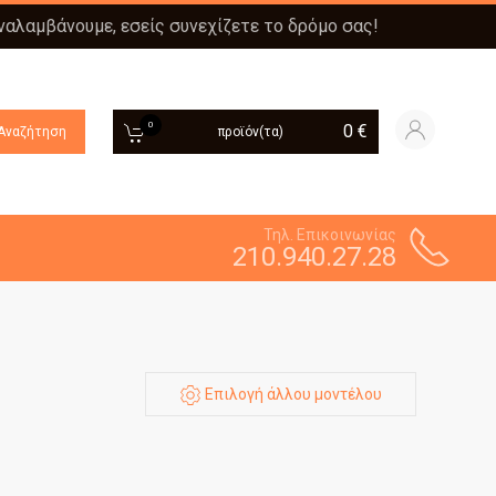
αναλαμβάνουμε, εσείς συνεχίζετε το δρόμο σας!
0
0
€
Αναζήτηση
προϊόν(τα)
Τηλ. Επικοινωνίας
210.940.27.28
Επιλογή άλλου μοντέλου