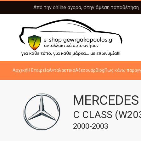
Από την online αγορά, στην άμεση τοποθέτηση.
Αρχική
Η Εταιρεία
Ανταλακτικά
Αξεσουάρ
Blog
Πως κάνω παραγγ
MERCEDES
C CLASS (W20
2000-2003