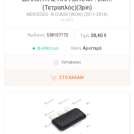
(Τετραπλός)(3pin)
MERCEDES
-
B CLASS (W246) (2011-2014)
#12839
Κωδικός:
538107172
38,40 €
Τιμή:
Διαθέσιμο
Θέση:
Αριστερά
ΠΡΟΒΟΛΗ
ΣΤΟ ΚΑΛΆΘΙ