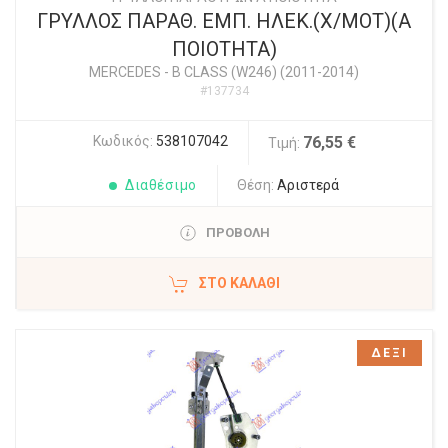
ΓΡΥΛΛΟΣ ΠΑΡΑΘ. ΕΜΠ. ΗΛΕΚ.(Χ/ΜΟΤ)(Α
ΠΟΙΟΤΗΤΑ)
MERCEDES
-
B CLASS (W246) (2011-2014)
#137734
Κωδικός:
538107042
76,55 €
Τιμή:
Διαθέσιμο
Θέση:
Αριστερά
ΠΡΟΒΟΛΗ
ΣΤΟ ΚΑΛΆΘΙ
ΔΕΞΙ