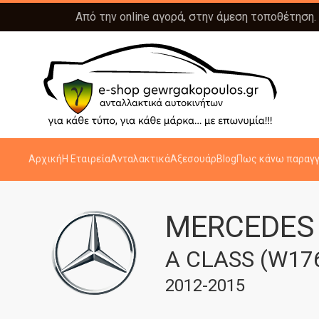
Από την online αγορά, στην άμεση τοποθέτηση.
Αρχική
Η Εταιρεία
Ανταλακτικά
Αξεσουάρ
Blog
Πως κάνω παραγγ
MERCEDES
A CLASS (W17
2012-2015