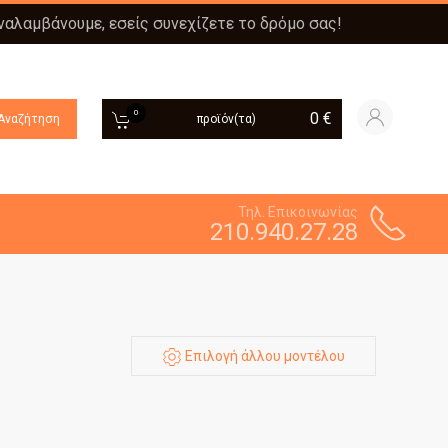
αναλαμβάνουμε, εσείς συνεχίζετε το δρόμο σας!
0
0
€
Αναζήτηση
προϊόν(τα)
Τηλ. Επικοινωνίας
210.940.27.28
Επιλογή άλλου μοντέλου