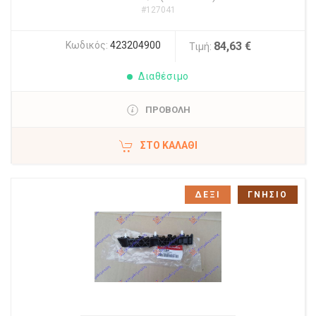
#127041
Κωδικός:
423204900
84,63 €
Τιμή:
Διαθέσιμο
ΠΡΟΒΟΛΗ
ΣΤΟ ΚΑΛΆΘΙ
ΔΕΞΙ
ΓΝΗΣΙΟ