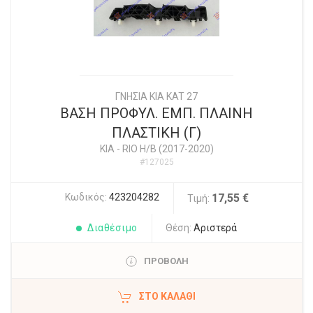
ΓΝΗΣΙΑ KIA KAT 27
ΒΑΣΗ ΠΡΟΦΥΛ. ΕΜΠ. ΠΛΑΙΝΗ
ΠΛΑΣΤΙΚΗ (Γ)
KIA
-
RIO Η/Β (2017-2020)
#127025
Κωδικός:
423204282
17,55 €
Τιμή:
Διαθέσιμο
Θέση:
Αριστερά
ΠΡΟΒΟΛΗ
ΣΤΟ ΚΑΛΆΘΙ