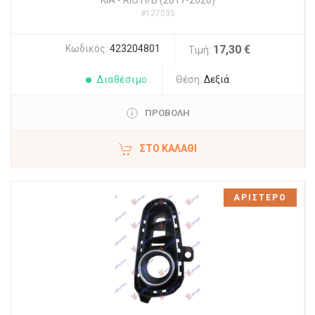
KIA
-
RIO Η/Β (2017-2020)
#127035
Κωδικός:
423204801
17,30 €
Τιμή:
Διαθέσιμο
Θέση:
Δεξιά
ΠΡΟΒΟΛΗ
ΣΤΟ ΚΑΛΆΘΙ
ΑΡΙΣΤΕΡΟ