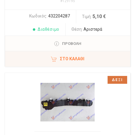
#129195
Κωδικός:
432204287
5,10 €
Τιμή:
Διαθέσιμο
Θέση:
Αριστερά
ΠΡΟΒΟΛΗ
ΣΤΟ ΚΑΛΆΘΙ
ΔΕΞΙ