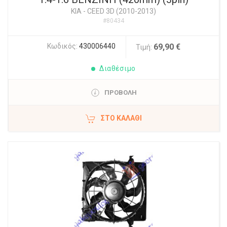
KIA
-
CEED 3D (2010-2013)
#80434
Κωδικός:
430006440
69,90 €
Τιμή:
Διαθέσιμο
ΠΡΟΒΟΛΗ
ΣΤΟ ΚΑΛΆΘΙ