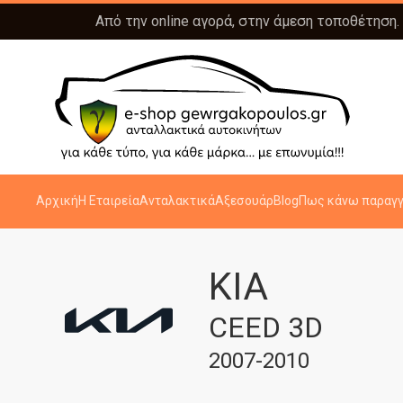
Από την online αγορά, στην άμεση τοποθέτηση.
Αρχική
Η Εταιρεία
Ανταλακτικά
Αξεσουάρ
Blog
Πως κάνω παραγγ
KIA
CEED 3D
2007-2010