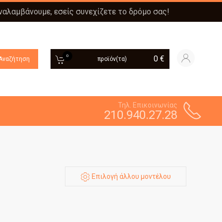
αναλαμβάνουμε, εσείς συνεχίζετε το δρόμο σας!
0
0
€
Αναζήτηση
προϊόν(τα)
Τηλ. Επικοινωνίας
210.940.27.28
Επιλογή άλλου μοντέλου