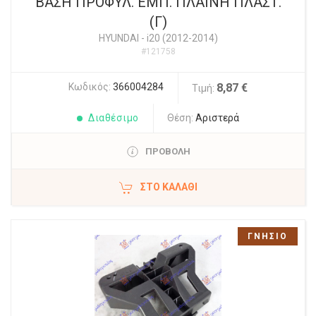
ΒΑΣΗ ΠΡΟΦΥΛ. ΕΜΠ. ΠΛΑΙΝΗ ΠΛΑΣΤ.
(Γ)
HYUNDAI
-
i20 (2012-2014)
#121758
Κωδικός:
366004284
8,87 €
Τιμή:
Διαθέσιμο
Θέση:
Αριστερά
ΠΡΟΒΟΛΗ
ΣΤΟ ΚΑΛΆΘΙ
ΓΝΗΣΙΟ