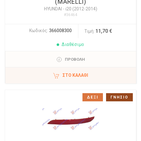
(MARELLI)
HYUNDAI
-
i20 (2012-2014)
#36464
Κωδικός:
366008300
11,70 €
Τιμή:
Διαθέσιμο
ΠΡΟΒΟΛΗ
ΣΤΟ ΚΑΛΆΘΙ
ΔΕΞΙ
ΓΝΗΣΙΟ