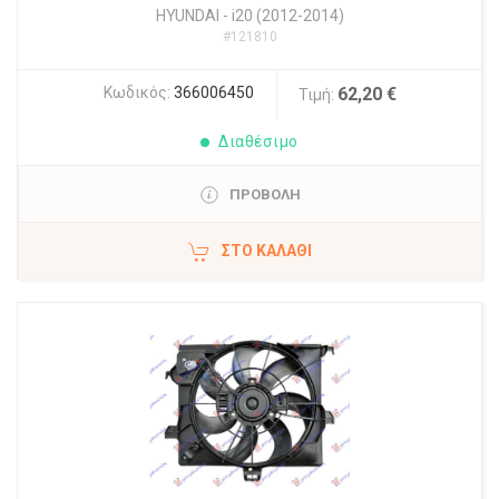
HYUNDAI
-
i20 (2012-2014)
#121810
Κωδικός:
366006450
62,20 €
Τιμή:
Διαθέσιμο
ΠΡΟΒΟΛΗ
ΣΤΟ ΚΑΛΆΘΙ