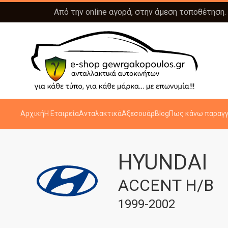
Από την online αγορά, στην άμεση τοποθέτηση.
Αρχική
Η Εταιρεία
Ανταλακτικά
Αξεσουάρ
Blog
Πως κάνω παραγγ
HYUNDAI
ACCENT H/B
1999-2002