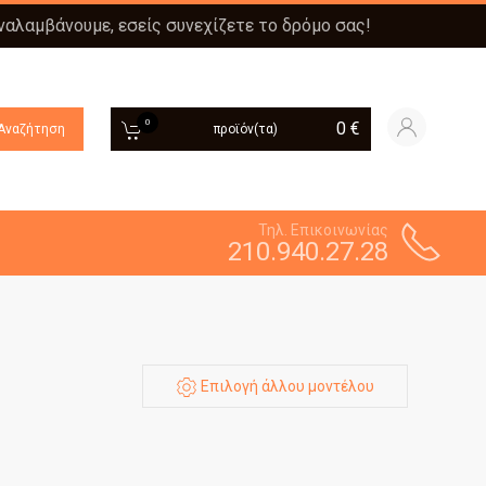
αναλαμβάνουμε, εσείς συνεχίζετε το δρόμο σας!
0
0
€
Αναζήτηση
προϊόν(τα)
Τηλ. Επικοινωνίας
210.940.27.28
Επιλογή άλλου μοντέλου