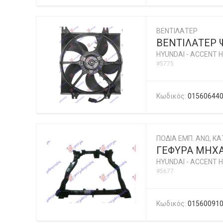
ΒΕΝΤΙΛΑΤΕΡ
ΒΕΝΤΙΛΑΤΕΡ Ψ
HYUNDAI
-
ACCENT H
#5775
Κωδικός:
01560644
ΠΟΔΙΑ ΕΜΠ. ΑΝΩ, ΚΑΤ
ΓΕΦΥΡΑ ΜΗΧ
HYUNDAI
-
ACCENT H
#5677
Κωδικός:
01560091