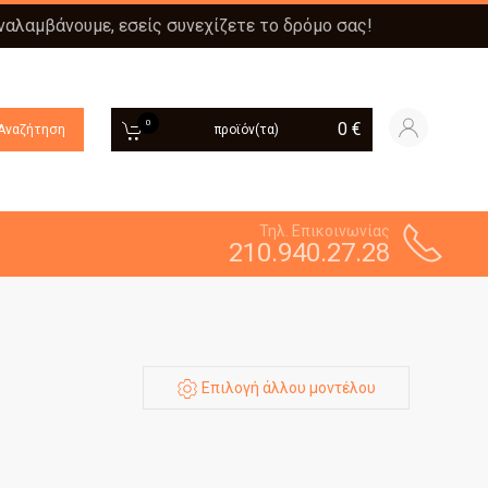
αναλαμβάνουμε, εσείς συνεχίζετε το δρόμο σας!
0
0
€
Αναζήτηση
προϊόν(τα)
Τηλ. Επικοινωνίας
210.940.27.28
Επιλογή άλλου μοντέλου