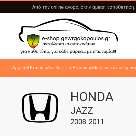
Από την online αγορά, στην άμεση τοποθέτηση.
Αρχική
Η Εταιρεία
Ανταλακτικά
Αξεσουάρ
Blog
Πως κάνω παραγγ
HONDA
JAZZ
2008-2011