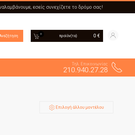
αναλαμβάνουμε, εσείς συνεχίζετε το δρόμο σας!
0
0
€
Αναζήτηση
προϊόν(τα)
Τηλ. Επικοινωνίας
210.940.27.28
Επιλογή άλλου μοντέλου