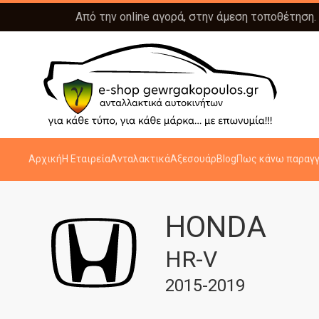
Από την online αγορά, στην άμεση τοποθέτηση.
Αρχική
Η Εταιρεία
Ανταλακτικά
Αξεσουάρ
Blog
Πως κάνω παραγγ
HONDA
HR-V
2015-2019