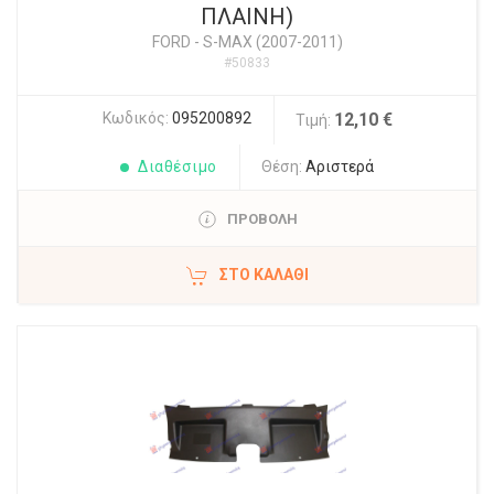
ΠΛΑΙΝΗ)
FORD
-
S-MAX (2007-2011)
#50833
Κωδικός:
095200892
12,10 €
Τιμή:
Διαθέσιμο
Θέση:
Αριστερά
ΠΡΟΒΟΛΗ
ΣΤΟ ΚΑΛΆΘΙ