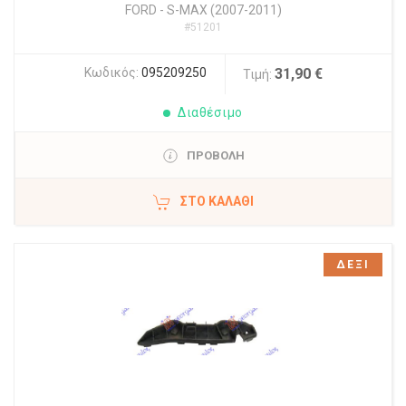
FORD
-
S-MAX (2007-2011)
#51201
Κωδικός:
095209250
31,90 €
Τιμή:
Διαθέσιμο
ΠΡΟΒΟΛΗ
ΣΤΟ ΚΑΛΆΘΙ
ΔΕΞΙ