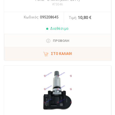
#73046
Κωδικός:
095208645
10,80 €
Τιμή:
Διαθέσιμο
ΠΡΟΒΟΛΗ
ΣΤΟ ΚΑΛΆΘΙ