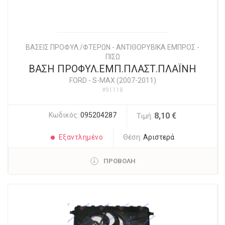
ΒΑΣΕΙΣ ΠΡΟΦΥΛ./ΦΤΕΡΩΝ - ΑΝΤΙΘΟΡΥΒΙΚΑ ΕΜΠΡΟΣ -
ΠΙΣΩ
ΒΑΣΗ ΠΡΟΦΥΛ.ΕΜΠ.ΠΛΑΣΤ.ΠΛΑΪΝΗ
FORD
-
S-MAX (2007-2011)
#91118
Κωδικός:
095204287
8,10 €
Τιμή:
Εξαντλημένο
Θέση:
Αριστερά
ΠΡΟΒΟΛΗ