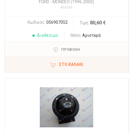
FORD
-
MONDEO (1996-2000)
#56006
Κωδικός:
056907052
80,60 €
Τιμή:
Διαθέσιμο
Θέση:
Αριστερά
ΠΡΟΒΟΛΗ
ΣΤΟ ΚΑΛΆΘΙ