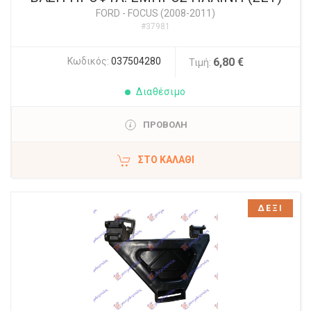
FORD
-
FOCUS (2008-2011)
#37981
Κωδικός:
037504280
6,80 €
Τιμή:
Διαθέσιμο
ΠΡΟΒΟΛΗ
ΣΤΟ ΚΑΛΆΘΙ
ΔΕΞΙ