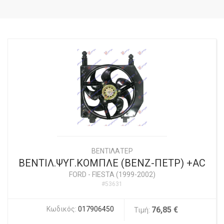
ΒΕΝΤΙΛΑΤΕΡ
BEΝΤΙΛ.ΨΥΓ.ΚΟΜΠΛΕ (BENZ-ΠΕΤΡ) +AC
FORD
-
FIESTA (1999-2002)
#53631
Κωδικός:
017906450
76,85 €
Τιμή: