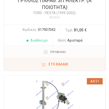
ΓΡΥΛΛΟΣ ΠΑΡΑΘ. 3Π ΗΛΕΚΤΡ. (Α
ΠΟΙΟΤΗΤΑ)
FORD
-
FIESTA (1999-2002)
#53650
Κωδικός:
017907042
81,05 €
Τιμή:
Διαθέσιμο
Θέση:
Αριστερά
ΠΡΟΒΟΛΗ
ΣΤΟ ΚΑΛΆΘΙ
ΔΕΞΙ