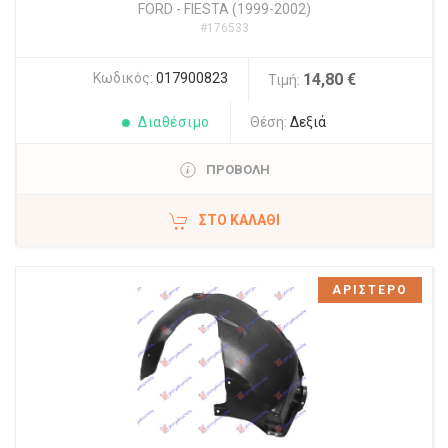
FORD
-
FIESTA (1999-2002)
#176533
Κωδικός:
017900823
14,80 €
Τιμή:
Διαθέσιμο
Θέση:
Δεξιά
ΠΡΟΒΟΛΗ
ΣΤΟ ΚΑΛΆΘΙ
ΑΡΙΣΤΕΡΟ