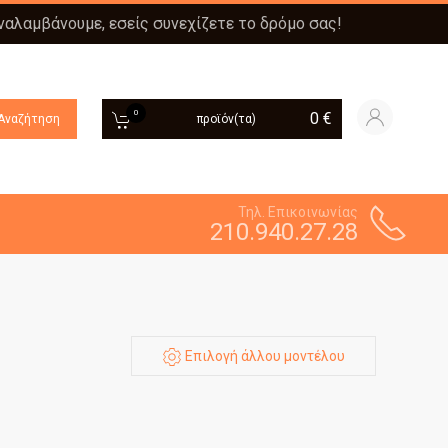
αναλαμβάνουμε, εσείς συνεχίζετε το δρόμο σας!
0
0
€
Αναζήτηση
προϊόν(τα)
Τηλ. Επικοινωνίας
210.940.27.28
Επιλογή άλλου μοντέλου