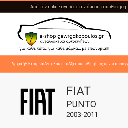
Από την online αγορά, στην άμεση τοποθέτηση.
Αρχική
Η Εταιρεία
Ανταλακτικά
Αξεσουάρ
Blog
Πως κάνω παραγγ
FIAT
PUNTO
2003-2011