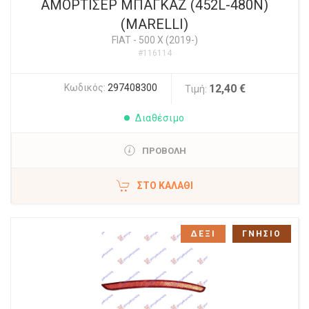
ΑΜΟΡΤΙΣΕΡ ΜΠΑΓΚΑΖ (452L-480N)
(MARELLI)
FIAT
-
500 X (2019-)
#116114
Κωδικός:
297408300
12,40 €
Τιμή:
Διαθέσιμο
ΠΡΟΒΟΛΗ
ΣΤΟ ΚΑΛΆΘΙ
ΔΕΞΙ
ΓΝΗΣΙΟ