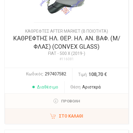
ΚΑΘΡΕΦΤΕΣ AFTER MARKET (Β ΠΟΙΟΤΗΤΑ)
ΚΑΘΡΕΦΤΗΣ ΗΛ. ΘΕΡ. ΗΛ. ΑΝ. ΒΑΦ. (Μ/
ΦΛΑΣ) (CONVEX GLASS)
FIAT
-
500 X (2019-)
#116081
Κωδικός:
297407582
108,70 €
Τιμή:
Διαθέσιμο
Θέση:
Αριστερά
ΠΡΟΒΟΛΗ
ΣΤΟ ΚΑΛΆΘΙ