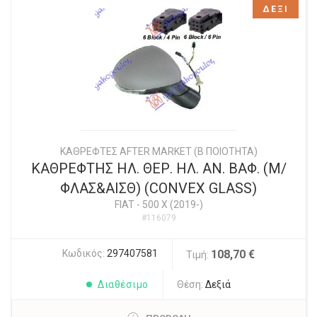
ΔΕΞΙ
ΚΑΘΡΕΦΤΕΣ AFTER MARKET (Β ΠΟΙΟΤΗΤΑ)
ΚΑΘΡΕΦΤΗΣ ΗΛ. ΘΕΡ. ΗΛ. ΑΝ. ΒΑΦ. (Μ/
ΦΛΑΣ&ΑΙΣΘ) (CONVEX GLASS)
FIAT
-
500 X (2019-)
#116079
Κωδικός:
297407581
108,70 €
Τιμή:
Διαθέσιμο
Θέση:
Δεξιά