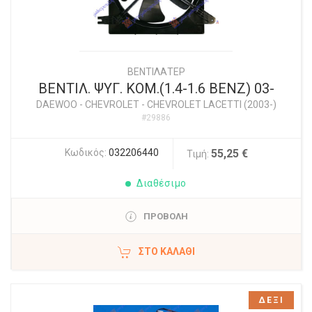
ΒΕΝΤΙΛΑΤΕΡ
ΒΕΝΤΙΛ. ΨΥΓ. ΚΟΜ.(1.4-1.6 ΒΕΝΖ) 03-
DAEWOO - CHEVROLET
-
CHEVROLET LACETTI (2003-)
#29886
Κωδικός:
032206440
55,25 €
Τιμή:
Διαθέσιμο
ΠΡΟΒΟΛΗ
ΣΤΟ ΚΑΛΆΘΙ
ΔΕΞΙ