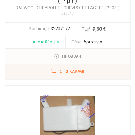
(14pin)
DAEWOO - CHEVROLET
-
CHEVROLET LACETTI (2003-)
#29917
Κωδικός:
032207172
9,50 €
Τιμή:
Διαθέσιμο
Θέση:
Αριστερά
ΠΡΟΒΟΛΗ
ΣΤΟ ΚΑΛΆΘΙ