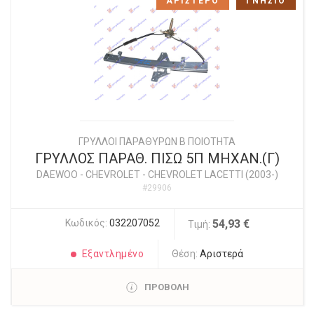
ΑΡΙΣΤΕΡΟ
ΓΝΗΣΙΟ
ΓΡΥΛΛΟΙ ΠΑΡΑΘΥΡΩΝ Β ΠΟΙΟΤΗΤΑ
ΓΡΥΛΛΟΣ ΠΑΡΑΘ. ΠΙΣΩ 5Π ΜΗΧΑΝ.(Γ)
DAEWOO - CHEVROLET
-
CHEVROLET LACETTI (2003-)
#29906
Κωδικός:
032207052
54,93 €
Τιμή:
Εξαντλημένο
Θέση:
Αριστερά
ΠΡΟΒΟΛΗ