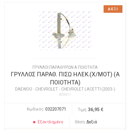
ΔΕΞΙ
ΓΡΥΛΛΟΙ ΠΑΡΑΘΥΡΩΝ Α ΠΟΙΟΤΗΤΑ
ΓΡΥΛΛΟΣ ΠΑΡΑΘ. ΠΙΣΩ ΗΛΕΚ.(Χ/ΜΟΤ) (Α
ΠΟΙΟΤΗΤΑ)
DAEWOO - CHEVROLET
-
CHEVROLET LACETTI (2003-)
#29911
Κωδικός:
032207071
36,95 €
Τιμή:
Εξαντλημένο
Θέση:
Δεξιά