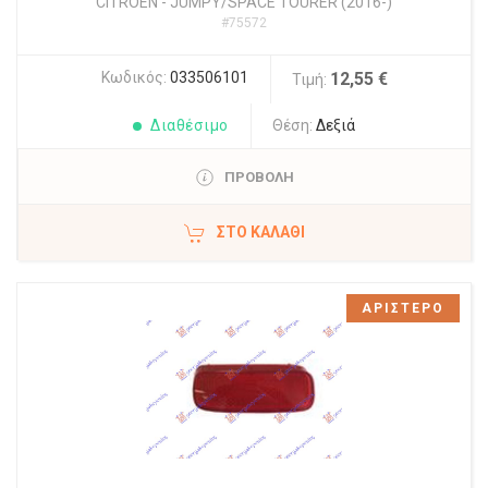
CITROEN
-
JUMPY/SPACE TOURER (2016-)
#75572
Κωδικός:
033506101
12,55 €
Τιμή:
Διαθέσιμο
Θέση:
Δεξιά
ΠΡΟΒΟΛΗ
ΣΤΟ ΚΑΛΆΘΙ
ΑΡΙΣΤΕΡΟ