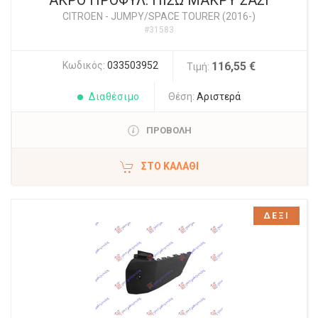
ΑΚΡΟ ΠΡΟΦΥΛ. ΠΙΣΩ ΜΑΚΡΥ ΣΑΣΙ
CITROEN
-
JUMPY/SPACE TOURER (2016-)
#31583
Κωδικός:
033503952
116,55 €
Τιμή:
Διαθέσιμο
Θέση:
Αριστερά
ΠΡΟΒΟΛΗ
ΣΤΟ ΚΑΛΆΘΙ
ΔΕΞΙ