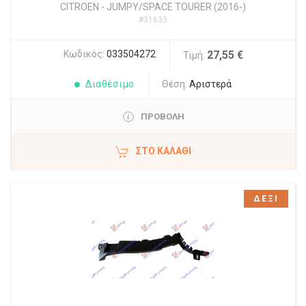
CITROEN
-
JUMPY/SPACE TOURER (2016-)
#31633
Κωδικός:
033504272
27,55 €
Τιμή:
Διαθέσιμο
Θέση:
Αριστερά
ΠΡΟΒΟΛΗ
ΣΤΟ ΚΑΛΆΘΙ
ΔΕΞΙ