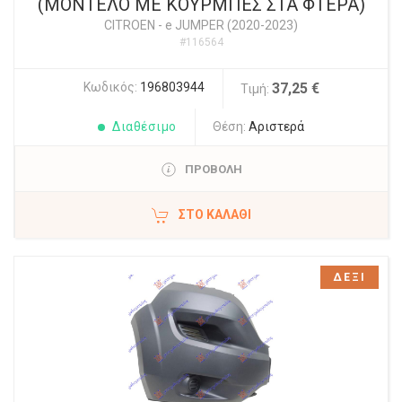
(ΜΟΝΤΕΛΟ ΜΕ ΚΟΥΡΜΠΕΣ ΣΤΑ ΦΤΕΡΑ)
CITROEN
-
e JUMPER (2020-2023)
#116564
Κωδικός:
196803944
37,25 €
Τιμή:
Διαθέσιμο
Θέση:
Αριστερά
ΠΡΟΒΟΛΗ
ΣΤΟ ΚΑΛΆΘΙ
ΔΕΞΙ