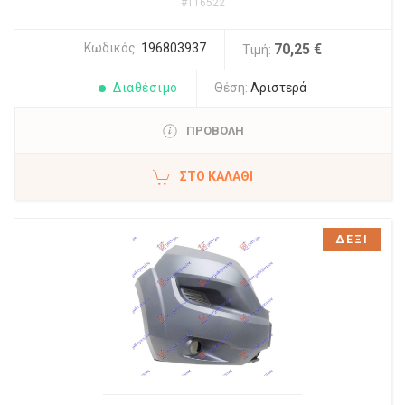
#116522
Κωδικός:
196803937
70,25 €
Τιμή:
Διαθέσιμο
Θέση:
Αριστερά
ΠΡΟΒΟΛΗ
ΣΤΟ ΚΑΛΆΘΙ
ΔΕΞΙ