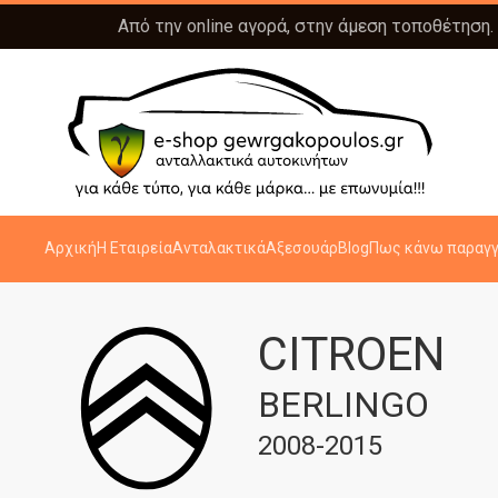
Από την online αγορά, στην άμεση τοποθέτηση.
Αρχική
Η Εταιρεία
Ανταλακτικά
Αξεσουάρ
Blog
Πως κάνω παραγγ
CITROEN
BERLINGO
2008-2015