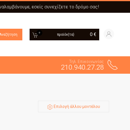
αναλαμβάνουμε, εσείς συνεχίζετε το δρόμο σας!
0
0
€
Αναζήτηση
προϊόν(τα)
Τηλ. Επικοινωνίας
210.940.27.28
Επιλογή άλλου μοντέλου