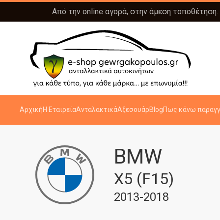
Από την online αγορά, στην άμεση τοποθέτηση.
Αρχική
Η Εταιρεία
Ανταλακτικά
Αξεσουάρ
Blog
Πως κάνω παραγγ
BMW
X5 (F15)
2013-2018