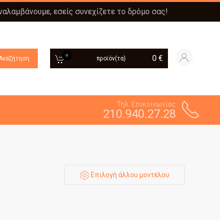
αναλαμβάνουμε, εσείς συνεχίζετε το δρόμο σας!
0
0
€
Αναζήτηση
προϊόν(τα)
Τηλ. Επικοινωνίας
210.940.27.28
Επιλογή άλλου μοντέλου