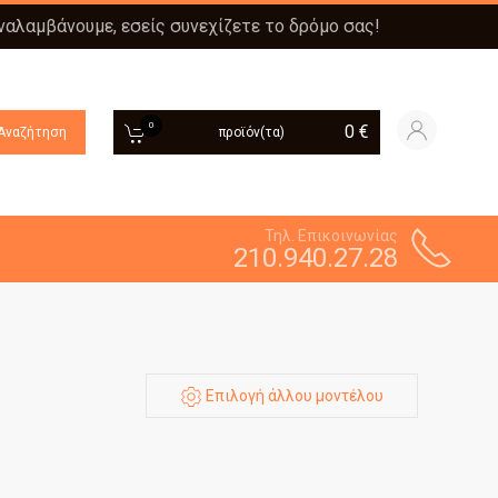
αναλαμβάνουμε, εσείς συνεχίζετε το δρόμο σας!
0
0
€
Αναζήτηση
προϊόν(τα)
Τηλ. Επικοινωνίας
210.940.27.28
Επιλογή άλλου μοντέλου