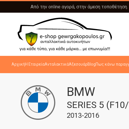
Από την online αγορά, στην άμεση τοποθέτηση.
Αρχική
Η Εταιρεία
Ανταλακτικά
Αξεσουάρ
Blog
Πως κάνω παραγγ
BMW
SERIES 5 (F10/
2013-2016