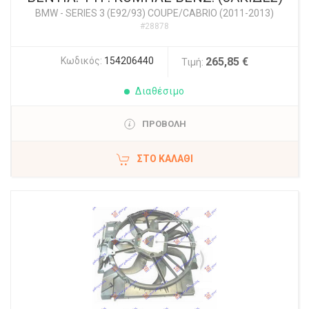
BMW
-
SERIES 3 (E92/93) COUPE/CABRIO (2011-2013)
#28878
Κωδικός:
154206440
265,85 €
Τιμή:
Διαθέσιμο
ΠΡΟΒΟΛΗ
ΣΤΟ ΚΑΛΆΘΙ