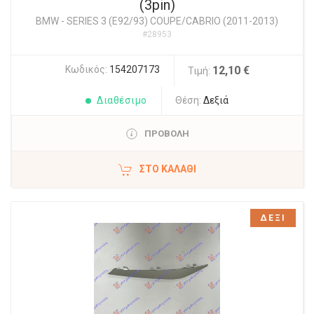
(3pin)
BMW
-
SERIES 3 (E92/93) COUPE/CABRIO (2011-2013)
#28953
Κωδικός:
154207173
12,10 €
Τιμή:
Διαθέσιμο
Θέση:
Δεξιά
ΠΡΟΒΟΛΗ
ΣΤΟ ΚΑΛΆΘΙ
ΔΕΞΙ