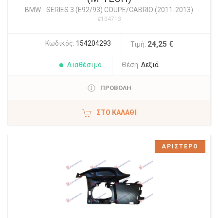
BMW
-
SERIES 3 (E92/93) COUPE/CABRIO (2011-2013)
#104713
Κωδικός:
154204293
24,25 €
Τιμή:
Διαθέσιμο
Θέση:
Δεξιά
ΠΡΟΒΟΛΗ
ΣΤΟ ΚΑΛΆΘΙ
ΑΡΙΣΤΕΡΟ